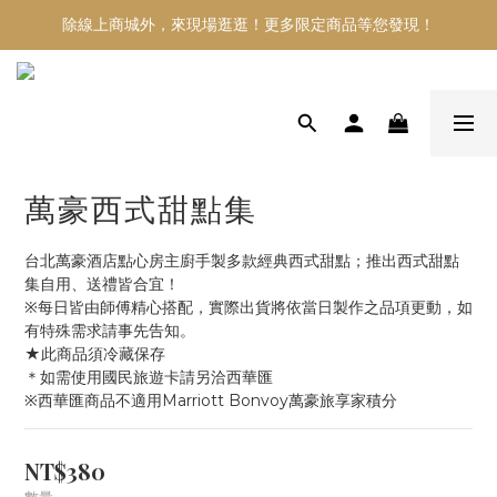
除線上商城外，來現場逛逛！更多限定商品等您發現！
萬豪西式甜點集
台北萬豪酒店點心房主廚手製多款經典西式甜點；推出西式甜點
集自用、送禮皆合宜！
※每日皆由師傅精心搭配，實際出貨將依當日製作之品項更動，如
有特殊需求請事先告知。
★此商品須冷藏保存
＊如需使用國民旅遊卡請另洽西華匯
※西華匯商品不適用Marriott Bonvoy萬豪旅享家積分
NT$380