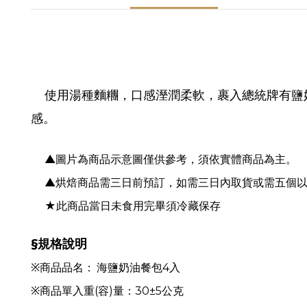
使用湯種麵糰，口感溼潤柔軟，裹入總統牌有鹽
感。
▲圖片為商品示意圖僅供參考，須依實體商品為主。
▲烘焙商品需三日前預訂，如需三日內取貨或需五個以上，請
★此商品當日未食用完畢須冷藏保存
§規格
說明
※商品品名：
海鹽奶油餐包4入
※
商品單入重(容)量：30±5公克