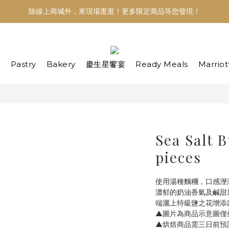
除線上商城外，來現場逛逛！更多限定商品等您發現！
盒
Pastry
Bakery
慶生星饗宴
Ready Meals
Marriot
Sea Salt B
pieces
使用湯種麵糰，口感溼
濃郁的奶油香氣及鹹甜
端灑上特級鹽之花增添
▲圖片為商品示意圖僅
▲烘焙商品需三日前預