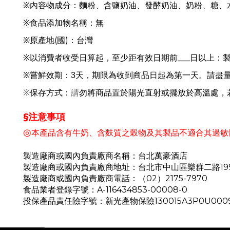
※內容物成分：麵粉、含鹽奶油、發酵奶油、奶粉、糖、
※
食品添加物名稱：無
※
原產地(國)：
台灣
※
以消費者收受日算起，至少距有效日期前___日以上：
※
嘗鮮效期：3天，期限為收到商品日起為第一天。請盡
※
請
勿將商品置於陽光直射或擺放於高溫處，
保存方式：
§
注意事項
◎
本產品含有牛奶、含麩質之穀物及其製品不適合其過敏
製造廠商或國內負責廠商名稱：台北萬豪酒店
製造廠商或國內負責廠商地址：台北市中山區樂群二路19
製造廠商或國內負責廠商電話：（02）2175-7970
食品業者登錄字號：A-116434853-00008-0
投保產品責任險字號：新光產物保險
130015A3P0U000