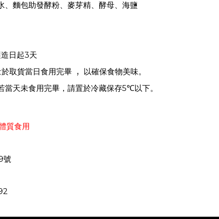
水、麵包助發酵粉、麥芽精、酵母、海鹽
製造日起3天
，
取貨當日食用完
畢
以確保食物美味。
量於
若當天未食用完畢，請置於冷藏保存5℃以下。
體質食用
9號
92