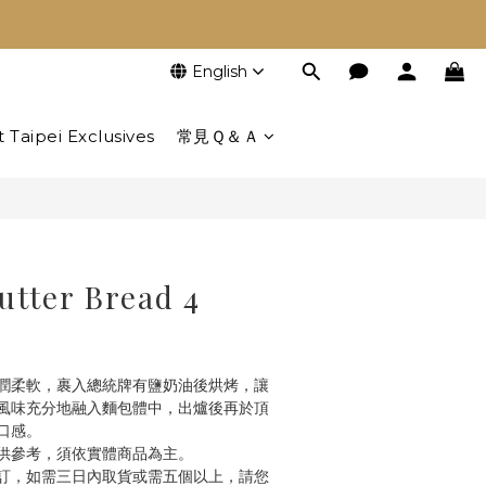
English
BUY NOW
t Taipei Exclusives
常見Ｑ＆Ａ
utter Bread 4
潤柔軟，裹入總統牌有鹽奶油後烘烤，讓
風味充分地融入麵包體中，出爐後再於頂
口感。
供參考，須依實體商品為主。
訂，如需三日內取貨或需五個以上，請您