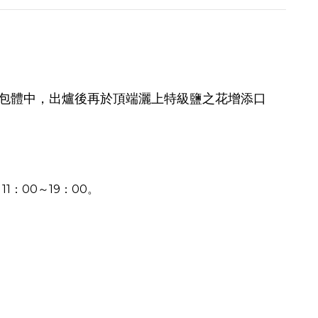
包體中，出爐後再於頂端灑上特級鹽之花增添口
1：00～19：00。